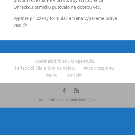
příštím roce máme v plánu, aby startovné za
Ohřeckou osmičku putovalo na dobrou věc.
Vyplňte přiložený formulář a třeba vybereme právě
vás! 🙂
Destinační fond / O agentuře
Turistické cíle a tipy na výlety
Akce v regionu
Mapa
Kontakt
Destinační agentura Dolní Poohří, p.o.