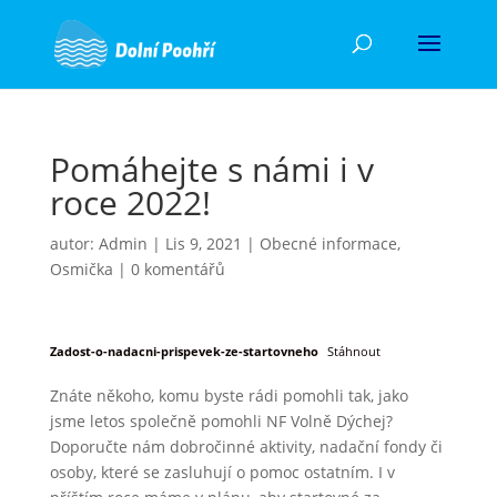
Pomáhejte s námi i v
roce 2022!
autor:
Admin
|
Lis 9, 2021
|
Obecné informace
,
Osmička
|
0 komentářů
Zadost-o-nadacni-prispevek-ze-startovneho
Stáhnout
Znáte někoho, komu byste rádi pomohli tak, jako
jsme letos společně pomohli NF Volně Dýchej?
Doporučte nám dobročinné aktivity, nadační fondy či
osoby, které se zasluhují o pomoc ostatním. I v