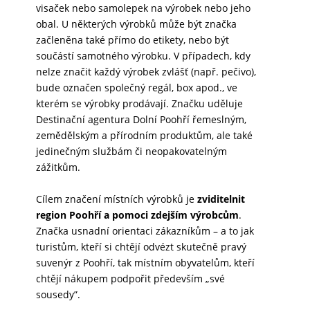
visaček nebo samolepek na výrobek nebo jeho
obal.
U některých výrobků může být značka
začleněna také přímo do etikety, nebo být
součástí samotného výrobku. V případech, kdy
nelze značit každý výrobek zvlášť (např. pečivo),
bude označen společný regál, box apod., ve
kterém se výrobky prodávají.
Značku uděluje
Destinační agentura Dolní Poohří řemeslným,
zemědělským a přírodním produktům, ale také
jedinečným službám či neopakovatelným
zážitkům.
Cílem značení místních výrobků je
zviditelnit
region Poohří a pomoci zdejším výrobcům
.
Značka usnadní orientaci zákazníkům – a to jak
turistům, kteří si chtějí odvézt skutečně pravý
suvenýr z Poohří, tak místním obyvatelům, kteří
chtějí nákupem podpořit především „své
sousedy”.