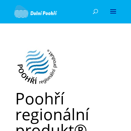
Poohří
regionální
produkt®