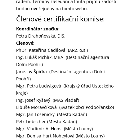
řádem. Termíny zasedání a lhůta příjmu žádostí
budou uveřejněny na tomto webu.
Členové certifikační komise:
Koordinátor značky:
Petra Drahoňovská, DiS.
Členové:
PhDr. Kateřina Čadilová (ARZ, o.s.)
Ing. Lukáš Pichlík, MBA (Destinační agentura
Dolní Poohří)
Jaroslav Špička (Destinační agentura Dolní
Poohří)
Mgr. Petra Ludwigová (Krajský úřad Ústeckého
kraje)
Ing. Josef Ryšavý (MAS Vladař)
Libuše Moravčíková (Svazek obcí Podbořansko)
Mgr. Jan Losenický (Město Kadaň)
Petr Liebscher (Město Kadaň)
Mgr. Vladimír A. Hons (Město Louny)
Mgr. Denisa Hart Noheylová (Město Louny)