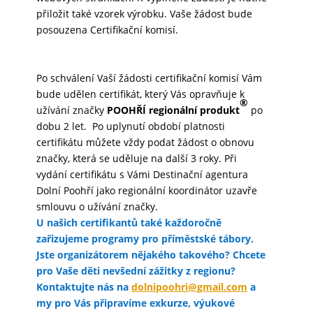
přiložit také vzorek výrobku. Vaše žádost bude
posouzena Certifikační komisí.
Po schválení Vaší žádosti certifikační komisí Vám
bude udělen certifikát, který Vás opravňuje k
®
užívání značky
POOHŘÍ regionální produkt
po
dobu 2 let. Po uplynutí období platnosti
certifikátu můžete vždy podat žádost o obnovu
značky, která se uděluje na další 3 roky. Při
vydání certifikátu s Vámi Destinační agentura
Dolní Poohří jako regionální koordinátor uzavře
smlouvu o užívání značky.
U našich certifikantů také každoročně
zařizujeme programy pro příměstské tábory.
Jste organizátorem nějakého takového? Chcete
pro Vaše děti nevšední zážitky z regionu?
Kontaktujte nás na
dolnipoohri@gmail.com
a
my pro Vás připravíme exkurze, výukové