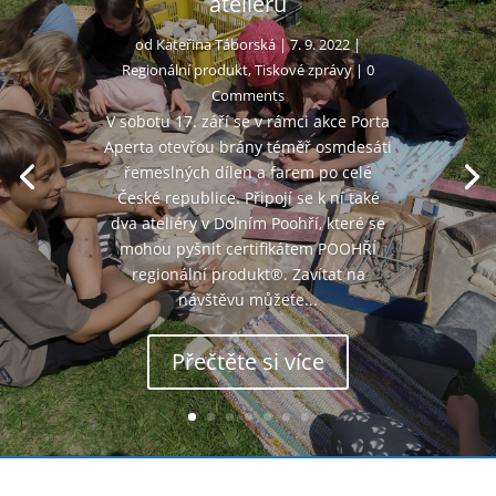
ateliérů
od
Kateřina Táborská
|
7. 9. 2022
|
Regionální produkt
,
Tiskové zprávy
| 0
Comments
V sobotu 17. září se v rámci akce Porta
Aperta otevřou brány téměř osmdesáti
řemeslných dílen a farem po celé
České republice. Připojí se k ní také
dva ateliéry v Dolním Poohří, které se
mohou pyšnit certifikátem POOHŘÍ
regionální produkt®. Zavítat na
návštěvu můžete...
Přečtěte si více