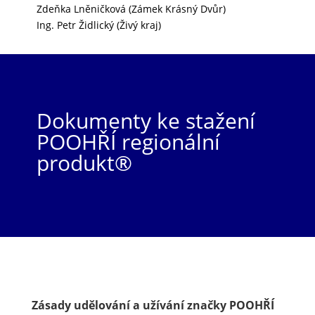
Zdeňka Lněničková (Zámek Krásný Dvůr)
Ing. Petr Židlický (Živý kraj)
Dokumenty ke stažení
POOHŘÍ regionální
produkt®
Zásady udělování a užívání značky POOHŘÍ