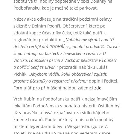
sobotu ve tři hodiny odpoledne v obci Dolánky na
Podbořansku, kde je možné také parkovat.
Název akce odkazuje na tradiční podzimní oslavy
sklizně v Dolním Poohří. Občerstvení, které po
zdolání kopce účastníky čeká, totiž také patří k
regionálním produktům.
„Nabídneme výrobky od tří
držitelů certifikátů POOHŘÍ regionální produkt®. Turisté
si pochutnají na buřtech z lenešického řeznictví U
Vincíka, Lounském pecnu z Vackova pekařství v Lounech
a hořčici Senf ze Břvan,“
prozradil nabídku Lukáš
Pichlík.
„Abychom věděli, kolik občerstvení zajistit,
prosíme účastníky o registraci předem,“
doplnil ředitel.
Formulář pro přihlášení najdou zájemci
zde
.
Vrch Rubín na Podbořansku patří k nejzajímavějším
lokalitám Podbořanska s bohatou historií. Osídlen byl
již v pravěku a bývá označován za sídlo bájného
kmene Lučanů. Podle některých historiků mohl být
místem legendární bitvy u Wogastisburgu ze 7.
století, kde se utkali Slované pod vedením kupce