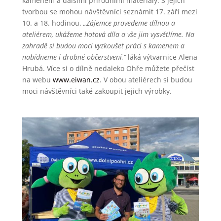
kamenem a dalšími přírodními materiály. S jejich
tvorbou se mohou návštěvníci seznámit 17. září mezi
10. a 18. hodinou.
„Zájemce provedeme dílnou a
ateliérem, ukážeme hotová díla a vše jim vysvětlíme. Na
zahradě si budou moci vyzkoušet práci s kamenem a
nabídneme i drobné občerstvení,“
láká výtvarnice Alena
Hrubá. Více si o dílně nedaleko Ohře můžete přečíst
na webu
www.eiwan.cz
. V obou ateliérech si budou
moci návštěvníci také zakoupit jejich výrobky.