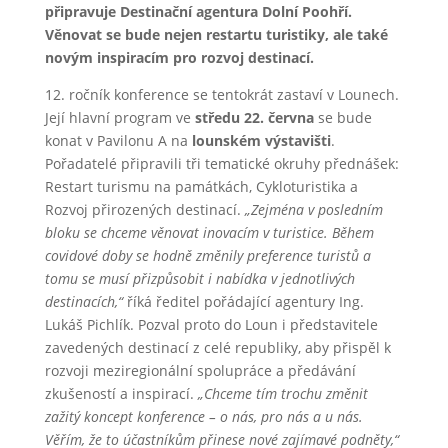
připravuje Destinační agentura Dolní Poohří.
Věnovat se bude nejen restartu turistiky, ale také
novým inspiracím pro rozvoj destinací.
12. ročník konference se tentokrát zastaví v Lounech.
Její hlavní program ve
středu 22. června
se bude
konat v Pavilonu A na
lounském výstavišti
.
Pořadatelé připravili tři tematické okruhy přednášek:
Restart turismu na památkách, Cykloturistika a
Rozvoj přirozených destinací.
„Zejména v posledním
bloku se chceme věnovat inovacím v turistice. Během
covidové doby se hodně změnily preference turistů a
tomu se musí přizpůsobit i nabídka v jednotlivých
destinacích,“
říká ředitel pořádající agentury Ing.
Lukáš Pichlík. Pozval proto do Loun i představitele
zavedených destinací z celé republiky, aby přispěl k
rozvoji meziregionální spolupráce a předávání
zkušeností a inspirací.
„Chceme tím trochu změnit
zažitý koncept konference – o nás, pro nás a u nás.
Věřím, že to účastníkům přinese nové zajímavé podněty,“