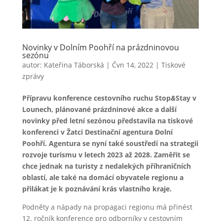
Novinky v Dolním Poohří na prázdninovou
sezónu
autor:
Kateřina Táborská
|
Čvn 14, 2022
|
Tiskové
zprávy
Přípravu konference cestovního ruchu Stop
&
Stay v
Lounech, plánované prázdninové akce a další
novinky před letní sezónou představila na tiskové
konferenci v Žatci Destinační agentura Dolní
Poohří. Agentura se nyní také soustředí na strategii
rozvoje turismu v letech 2023 až 2028. Zaměřit se
chce jednak na turisty z nedalekých příhraničních
oblastí, ale také na domácí obyvatele regionu a
přilákat je k poznávání krás vlastního kraje.
Podněty a nápady na propagaci regionu má přinést
12. ročník konference pro odborníky v cestovním