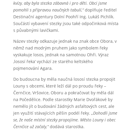
kvízy, aby byla stezka zábavná i pro děti. Obci jsme
pomohli s přípravou naučných tabulí,“
doplňuje ředitel
Destinační agentury Dolní Poohří Ing. Lukáš Pichlík.
Součástí vybavení stezky jsou také odpočinková místa
s půvabnými lavičkami.
Název stezky odkazuje jednak na znak obce Obora, v
němž nad modrým pruhem jako symbolem řeky
vyskakuje losos, jednak na samotnou Ohři. Výraz
‚lososí řeka‘ vychází ze starého keltského
pojmenování Agara.
Do budoucna by měla naučná lososí stezka propojit
Louny s obcemi, které leží dál po proudu řeky –
Černčice, Vršovice, Oboru a pokračovat by měla dál
na Počedělice. Podle starostky Marie Dvořákové by
nemělo jít o budování žádných asfaltových cest, ale
jen využití stávajících pěšin podél řeky.
„Dohodli jsme
se, že naše místní stezky propojíme. Město Louny i obec
Černčice už začaly,“
dodává starostka.