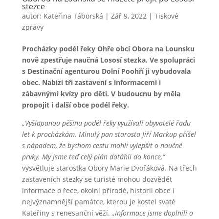
stezce
autor:
Kateřina Táborská
|
Zář 9, 2022
|
Tiskové
zprávy
Procházky podél řeky Ohře obcí Obora na Lounsku
nově zpestřuje naučná Lososí stezka. Ve spolupráci
s Destinační agenturou Dolní Poohří ji vybudovala
obec. Nabízí tři zastavení s informacemi i
zábavnými kvízy pro děti. V budoucnu by měla
propojit i další obce podél řeky.
„
Vyšlapanou pěšinu podél řeky využívali obyvatelé řadu
let k procházkám. Minulý pan starosta Jiří Markup přišel
s nápadem, že bychom cestu mohli vylepšit o naučné
prvky. My jsme teď celý plán dotáhli do konce,“
vysvětluje starostka Obory Marie Dvořáková. Na třech
zastaveních stezky se turisté mohou dozvědět
informace o řece, okolní přírodě, historii obce i
nejvýznamnější památce, kterou je kostel svaté
Kateřiny s renesanční věží.
„Informace jsme doplnili o