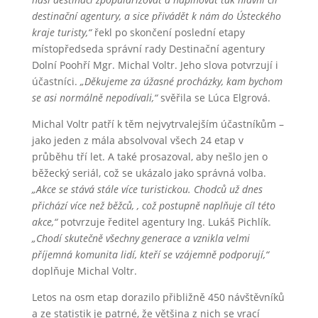
destinační agentury, a sice přivádět k nám do Ústeckého
kraje turisty,“
řekl po skončení poslední etapy
místopředseda správní rady Destinační agentury
Dolní Poohří Mgr. Michal Voltr. Jeho slova potvrzují i
účastníci.
„Děkujeme za úžasné procházky, kam bychom
se asi normálně nepodívali,“
svěřila se Lúca Elgrová.
Michal Voltr patří k těm nejvytrvalejším účastníkům –
jako jeden z mála absolvoval všech 24 etap v
průběhu tří let. A také prosazoval, aby nešlo jen o
běžecký seriál, což se ukázalo jako správná volba.
„Akce se stává stále více turistickou. Chodců už dnes
přichází více než běžců, , což postupně naplňuje cíl této
akce,“
potvrzuje ředitel agentury Ing. Lukáš Pichlík.
„Chodí skutečně všechny generace a vznikla velmi
příjemná komunita lidí, kteří se vzájemně podporují,“
doplňuje Michal Voltr.
Letos na osm etap dorazilo přibližně 450 návštěvníků
a ze statistik je patrné, že většina z nich se vrací