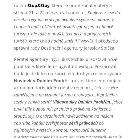
ruchu
Stop
&
Stay
, která se bude konat v úterý a
středu 21. a 22. června v Lounech.
„Konference se do
našeho regionu vrací po dvouleté vynucené pauze. V
Lounech bude příležitost diskutovat nejen o obnově
turismu, ale také o nových trendech a preferencích
turistů, které covid hodně změnil,“
vysvětlil předseda
správní rady Destinační agentury Jaroslav Špička.
Ředitel agentury Ing. Lukáš Pichlík představil nové
publikace, které letos agentura vydala. Pokračovat
bude ještě letos na konci léta druhým číslem vydání
Novinek v Dolním Poohří
– novin, které informují o
aktuálním turistickém dění v regionu.
„Letos se více
zaměřujeme na vizuální formu propagace. V průběhu
sezóny vzniká seriál
Videotoulky Dolním Poohřím
, jehož
první díly budou mít premiéru právě na konferenci
Stop&Stay. O prázdninách navíc začneme na našem
YouTube kanálu zveřejňovat
sérii průvodců
po
zajímavých místech. Formou rozhovorů budeme
představovat novinky a zvát na výlety,“
prozradil Pichlík.