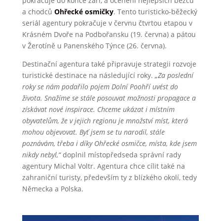
pokračuje do konce září, a ocenění nejlepších běžců
a chodců
Ohřecké osmičky
. Tento turisticko-běžecký
seriál agentury pokračuje v červnu čtvrtou etapou v
Krásném Dvoře na Podbořansku (19. června) a pátou
v Žerotíně u Panenského Týnce (26. června).
Destinační agentura také připravuje strategii rozvoje
turistické destinace na následující roky.
„Za poslední
roky se nám podařilo pojem Dolní Poohří uvést do
života. Snažíme se stále posouvat možnosti propagace a
získávat nové inspirace. Chceme ukázat i místním
obyvatelům, že v jejich regionu je množství míst, která
mohou objevovat. Byť jsem se tu narodil, stále
poznávám, třeba i díky Ohřecké osmičce, místa, kde jsem
nikdy nebyl,“
doplnil místopředseda správní rady
agentury Michal Voltr. Agentura chce cílit také na
zahraniční turisty, především ty z blízkého okolí, tedy
Německa a Polska.