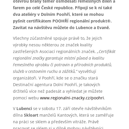
otevřou brány téměř osmdesáti řemeslných dílen a
farem po celé České republice. Připojí se k ní také
dva ateliéry v Dolním Poohří, které se mohou
pyšnit certifikátem POOHŘÍ regionální produkt®.
Zavítat na návštěvu můžete do Lubence a Evaně.
Všechny zúčastněné spojuje právě to, že jejich
výrobky nesou některou ze značek kvality
zastřešených Asociací regionálních značek.
„Certifikát
regionální značky garantuje místní původ a kvalitu
řemeslného výrobku či potravin a přírodních produktů,
služeb v cestovním ruchu a zážitků,“
vysvětlují
organizátoři. V Poohří, kde se o značku stará
Destinační agentura Dolní Poohří, je takových
držitelů více než padesát a vyhledat je můžete
pomocí webu
www.regionalni-znacky.cz/poohri
.
V
Lubenci
se v sobotu 17. září otevře návštěvníkům
dílna
Skloart
manželů Kantových, která se zaměřuje
na práci se sklem a především vitráže. Právě
pracovat se sklem si v dílně mohou návštěvníci