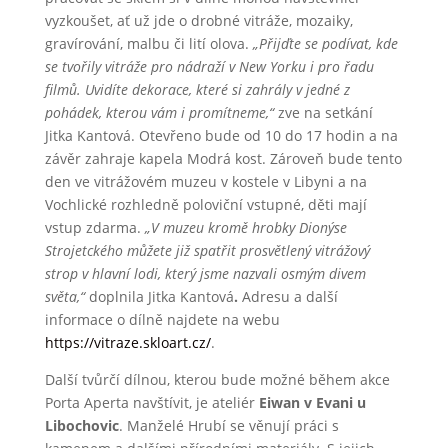
vyzkoušet, ať už jde o drobné vitráže, mozaiky,
gravírování, malbu či lití olova.
„Přijďte se podívat, kde
se tvořily vitráže pro nádraží v New Yorku i pro řadu
filmů. Uvidíte dekorace, které si zahrály v jedné z
pohádek, kterou vám i promítneme,“
zve na setkání
Jitka Kantová. Otevřeno bude od 10 do 17 hodin a na
závěr zahraje kapela Modrá kost. Zároveň bude tento
den ve vitrážovém muzeu v kostele v Libyni a na
Vochlické rozhledně poloviční vstupné, děti mají
vstup zdarma.
„V muzeu kromě hrobky Dionýse
Strojetckého můžete již spatřit prosvětlený vitrážový
strop v hlavní lodi, který jsme nazvali osmým divem
světa,“
doplnila Jitka Kantová
.
Adresu a další
informace o dílně najdete na webu
https://vitraze.skloart.cz/
.
Další tvůrčí dílnou, kterou bude možné během akce
Porta Aperta navštívit, je ateliér
Eiwan v Evani u
Libochovic
. Manželé Hrubí se věnují práci s