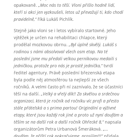
opakovaně.
„Moc nás to těší. Vloni přišlo hodně lidí,
kteří si akci jen vyzkoušeli, letos už převažují ti, kdo chodí
pravidelně,“
říká Lukáš Pichlík.
Stejně jako vloni se i letos vybíralo startovné. Jeho
výtěžek je určen na rehabilitaci chlapce, který
prodělal mozkovou obrnu.
„Byl úplně skvělý. Lukáš s
rodinou s námi absolvoval všech osm etap. Na té
poslední jsme mu předali velkou perníkovou medaili s
jedničkou, protože pro nás je prostě jednička,“
tvrdí
ředitel agentury. Právě poslední březenská etapa
byla podle něj atmosférou ta nejlepší ze všech
ročníků. A velmi často při ní zaznívalo, že se účastníci
těší na další.
„Velký a vřelý dík!! Za skvělou a srdečnou
organizaci, která je ročník od ročníku víc profi a přesto
stále přátelská a s prima partou! Originální a výživné
etapy, které jsou každý rok jiné a proto už nyní doufám a
těším se na další rok a další ročník Ohřecké 8,“
napsala
organizátorům Petra Urbanová Šmeráková.
„…
doufám, že příští rok pokračujeme, prosííím!!!“
přidala