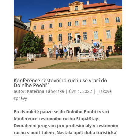
Konference cestovního ruchu se vrací do
Dolního Poohří
autor:
Kateřina Táborská
|
Čvn 1, 2022
|
Tiskové
zprávy
Po
dvouleté
pauze se do Dolního Poohří vrací
konference cestovního ruchu Stop
&
Stay.
Dvoudenní program pro profesionály v cestovním
ruchu s podtitulem ‚Nastala opět doba turistická‘