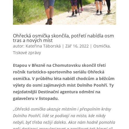
Ohřecká osmička skončila, potřetí nabídla osm
tras a nových míst
autor:
Kateřina Táborská
|
Zář 16, 2022
|
Osmička
,
Tiskové zprávy
Etapou v Březně na Chomutovsku skončil třetí
ročník turisticko-sportovního seriálu Ohřecká
osmička. V průběhu léta nabídl chodcům a běžcům
výlety do osmi zajímavých míst Dolního Poohří. Ty
nejzdatnější Destinační agentura odmění na
galavečeru v listopadu.
„
Ohřecká osmička ukazuje místním i přespolním krásy
Dolního Poohří, lidé se podívají na místa, kde nikdy
nebyli, byť třeba nežijí daleko. Akce nám hodně pomohla
naši destinaci zpopularizovat a naplňovat tak hlavní cíl