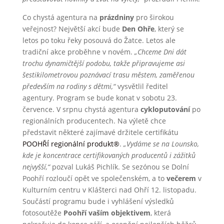
Co chystá agentura na
prázdniny
pro širokou
veřejnost? Největší akcí bude
Den Ohře
, který se
letos po toku řeky posouvá do Žatce. Letos ale
tradiční akce proběhne v novém.
„Chceme Dni dát
trochu dynamičtější podobu, takže připravujeme asi
šestikilometrovou poznávací trasu městem, zaměřenou
především na rodiny s dětmi,“
vysvětlil ředitel
agentury. Program se bude konat v sobotu 23.
července. V srpnu chystá agentura
cykloputování
po
regionálních producentech. Na výletě chce
představit některé zajímavé držitele certifikátu
POOHŘÍ regionální produkt®
.
„Vydáme se na Lounsko,
kde je koncentrace certifikovaných producentů i zážitků
nejvyšší,“
pozval Lukáš Pichlík. Se sezónou se Dolní
Poohří rozloučí opět ve společenském, a to
večerem
v
Kulturním centru v Klášterci nad Ohří 12. listopadu.
Součástí programu bude i vyhlášení výsledků
fotosoutěže
Poohří vaším objektivem
, která