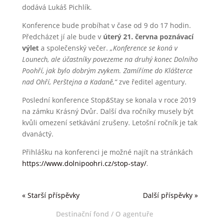
dodává Lukáš Pichlík.
Konference bude probíhat v čase od 9 do 17 hodin.
Předcházet jí ale bude v
úterý 21. června poznávací
výlet
a společenský večer.
„Konference se koná v
Lounech, ale účastníky povezeme na druhý konec Dolního
Poohří, jak bylo dobrým zvykem. Zamíříme do Klášterce
nad Ohří, Perštejna a Kadaně,“
zve ředitel agentury.
Poslední konference Stop
&
Stay se konala v roce 2019
na zámku Krásný Dvůr. Další dva ročníky musely být
kvůli omezení setkávání zrušeny. Letošní ročník je tak
dvanáctý.
Přihlášku na konferenci je možné najít na stránkách
https://www.dolnipoohri.cz/stop-stay/
.
« Starší příspěvky
Další příspěvky »
Destinační fond / O agentuře