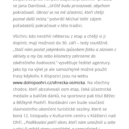
se Jana Danišová.
„Určitě budu prosazovat, abychom
pokračovali. Obrací se na mě účastníci, kteří chtějí
poznal další místa,“
potvrdil Michal Voltr zájem
pořadatelů pokračovat v této tradici.
Všichni, kdo nestihli některou z etap a chtějí si ji
doplnit, mají možnost do 30. září – tedy soutěžně.
„Stačí nám poslat jakýmkoliv způsobem fotku a záznam z
aktivity a my čas nebo kilometry zahrneme do
závěrečného hodnocení,“
vysvětluje ředitel agentury.
Jako tip na výlet je ale samozřejmě možné použít
trasy kdykoliv, k dispozici jsou na webu
www.dolnipoohri.cz/ohrecka-osmicka
. Na všechny
chodce, kteří absolvovali osm etap, čeká účastnická
medaile a balíček dárků, na sportovce pak titul Běžec
a Běžkyně Poohří. Rozdávání cen bude součástí
slavnostního ukončení turistické sezóny, které se
koná 12. listopadu v Kulturním centru v Klášterci nad
Ohří.
„Poděkování patří všem, kteří nám umožnili u sebe
v obci či městě etapy uspořádat, a samozřejmě i