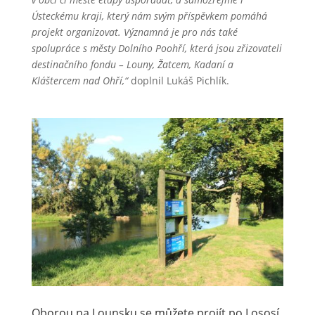
Ústeckému kraji, který nám svým příspěvkem pomáhá
projekt organizovat. Významná je pro nás také
spolupráce s městy Dolního Poohří, která jsou zřizovateli
destinačního fondu – Louny, Žatcem, Kadaní a
Kláštercem nad Ohří,“
doplnil Lukáš Pichlík.
Oborou na Lounsku se můžete projít po Lososí