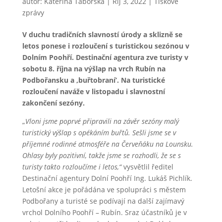
autor:
Kateřina Táborská
|
Říj 3, 2022
|
Tiskové
zprávy
V duchu tradičních slavností úrody a sklizně se
letos ponese i rozloučení s turistickou sezónou v
Dolním Poohří. Destinační agentura zve turisty v
sobotu 8. října na výšlap na vrch Rubín na
Podbořansku a ‚buřtobraní’. Na turistické
rozloučení naváže v listopadu i slavnostní
zakončení sezóny.
„
Vloni jsme poprvé připravili na závěr sezóny malý
turistický výšlap s opékáním buřtů. Sešli jsme se v
příjemné rodinné atmosféře na Červeňáku na Lounsku.
Ohlasy byly pozitivní, takže jsme se rozhodli, že se s
turisty takto rozloučíme i letos,“
vysvětlil ředitel
Destinační agentury Dolní Poohří Ing. Lukáš Pichlík.
Letošní akce je pořádána ve spolupráci s městem
Podbořany a turisté se podívají na další zajímavý
vrchol Dolního Poohří – Rubín. Sraz účastníků je v