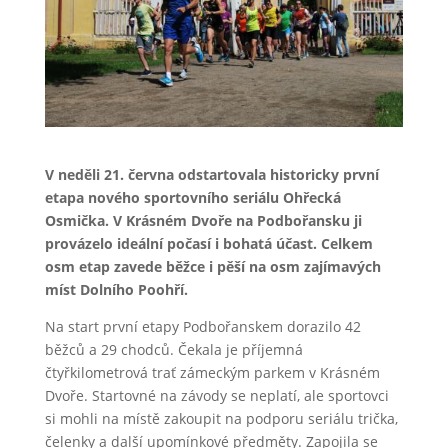
V neděli 21. června odstartovala historicky první
etapa nového sportovního seriálu Ohřecká
Osmička. V Krásném Dvoře na Podbořansku ji
provázelo ideální počasí i bohatá účast. Celkem
osm etap zavede běžce i pěší na osm zajímavých
míst Dolního Poohří.
Na start první etapy Podbořanskem dorazilo 42
běžců a 29 chodců. Čekala je příjemná
čtyřkilometrová trať zámeckým parkem v Krásném
Dvoře. Startovné na závody se neplatí, ale sportovci
si mohli na místě zakoupit na podporu seriálu trička,
čelenky a další upomínkové předměty. Zapojila se