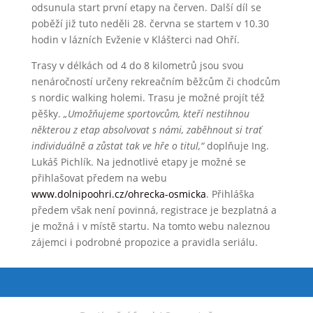
odsunula start první etapy na červen. Další díl se
poběží již tuto neděli 28. června se startem v 10.30
hodin v lázních Evženie v Klášterci nad Ohří.
Trasy v délkách od 4 do 8 kilometrů jsou svou
nenáročností určeny rekreačním běžcům či chodcům
s nordic walking holemi. Trasu je možné projít též
pěšky.
„Umožňujeme sportovcům, kteří nestihnou
některou z etap absolvovat s námi, zaběhnout si trať
individuálně a zůstat tak ve hře o titul,“
doplňuje Ing.
Lukáš Pichlík. Na jednotlivé etapy je možné se
přihlašovat předem na webu
www.dolnipoohri.cz/ohrecka-osmicka
. Přihláška
předem však není povinná, registrace je bezplatná a
je možná i v místě startu. Na tomto webu naleznou
zájemci i podrobné propozice a pravidla seriálu.