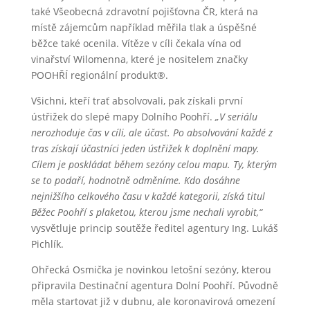
také Všeobecná zdravotní pojišťovna ČR, která na
místě zájemcům například měřila tlak a úspěšné
běžce také ocenila. Vítěze v cíli čekala vína od
vinařství Wilomenna, které je nositelem značky
POOHŘÍ regionální produkt®.
Všichni, kteří trať absolvovali, pak získali první
ústřižek do slepé mapy Dolního Poohří.
„V seriálu
nerozhoduje čas v cíli, ale účast. Po absolvování každé z
tras získají účastníci jeden ústřižek k doplnění mapy.
Cílem je poskládat během sezóny celou mapu. Ty, kterým
se to podaří, hodnotně odměníme. Kdo dosáhne
nejnižšího celkového času v každé kategorii, získá titul
Běžec Poohří
s
plaketou, kterou jsme nechali vyrobit,“
vysvětluje princip soutěže ředitel agentury Ing. Lukáš
Pichlík.
Ohřecká Osmička je novinkou letošní sezóny, kterou
připravila Destinační agentura Dolní Poohří. Původně
měla startovat již v dubnu, ale koronavirová omezení