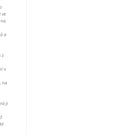
co
e ve
é na
ků a
 z
ní v
, na
.
rá ji
už
ké