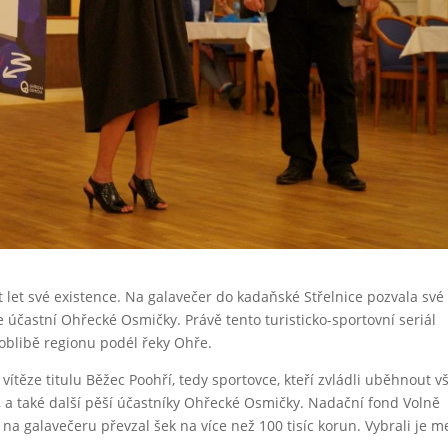
t let své existence. Na galavečer do kadaňské Střelnice pozvala své
 se účastní Ohřecké Osmičky. Právě tento turisticko-sportovní seriál
 oblibě regionu podél řeky Ohře.
ítěze titulu Běžec Poohří, tedy sportovce, kteří zvládli uběhnout 
, a také další pěší účastníky Ohřecké Osmičky. Nadační fond Volně
a galavečeru převzal šek na více než 100 tisíc korun. Vybrali je m