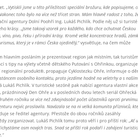
let.
„Vytiskli jsme u této příležitosti speciální brožuru, kde popisujeme, 
Nakonec toho bylo na více než třicet stran. Mám hlavně radost z toho, ž
ační agentury Dolní Poohří Ing. Lukáš Pichlík. Podle něj už si turist
eho krásy. „
Jsme takový vzorek pro každého, kdo chce ochutnat Českou
, víno, pivo, řeku i přírodní krásy. Kromě velké koncentrace hradů, zám
rismus, který je v rámci Česka ojedinělý,“
vysvětluje, na čem může
m hlavním posláním je prezentovat region jak místním, tak turistům
ací s tipy na výlety včetně dětského Putování s Ohřinkou, organizuje
hří regionální produkt®, propaguje Cyklostezku Ohře, informuje o dě
stáncem osobního kontaktu, proto jezdíme hodně na veletrhy a s naším
á Lukáš Pichlík. V turistické sezóně pak nabízí agentura vlastní akce
ny, prázdninový Den Ohře a v posledních dvou letech seriál Ohřecká
druhém ročníku se více než zdvojnásobil počet účastníků oproti prvnímu
nturu nejvíc proslavila. Navázala se na ni velká komunita příznivců, kte
duje se ředitel agentury. Přestože do obou ročníků zasáhly
vždy zorganizovat. Lukáš Pichlík tomu proto věří i pro příští rok:
„Ať 
ichystáme osm nových tras. Snad se příští rok podaří i zahájení turistic
.“