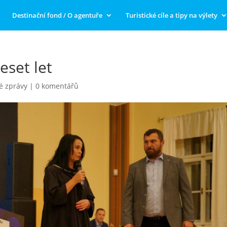
Destinační fond / O agentuře
Turistické cíle a tipy na výlety
eset let
é zprávy
|
0 komentářů