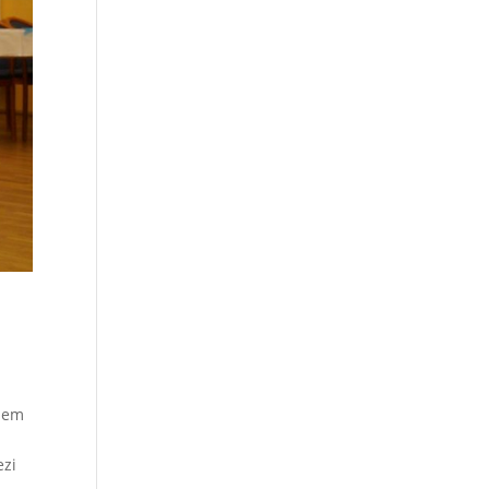
všem
ezi