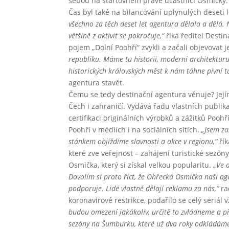
sebou na startovném právě účastníci Osmičky.
Čas byl také na bilancování uplynulých deseti 
všechno za těch deset let agentura dělala a dělá. 
většině z aktivit se pokračuje,“
říká ředitel Destin
pojem „Dolní Poohří“ zvykli a začali objevovat j
republiku. Máme tu historii, moderní architekturu
historických královských měst k nám táhne pivní tu
agentura stavět.
Čemu se tedy destinační agentura věnuje? Její
Čech i zahraničí. Vydává řadu vlastních publik
certifikaci originálních výrobků a zážitků Poo
Poohří v médiích i na sociálních sítích.
„Jsem za
stánkem objíždíme slavnosti a akce v regionu,“
řík
které zve veřejnost – zahájení turistické sezó
Osmička, který si získal velkou popularitu.
„Ve 
Dovolím si proto říct, že Ohřecká Osmička naši age
podporuje. Lidé vlastně dělají reklamu za nás,“
ra
koronavirové restrikce, podařilo se celý seriál 
budou omezení jakákoliv, určitě to zvládneme a př
sezóny na Šumburku, které už dva roky odkládáme