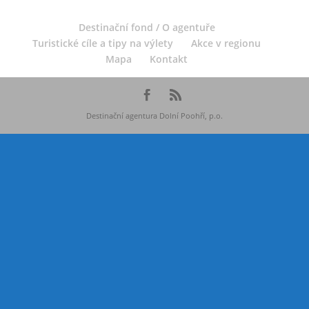
Destinační fond / O agentuře
Turistické cíle a tipy na výlety
Akce v regionu
Mapa
Kontakt
Destinační agentura Dolní Poohří, p.o.